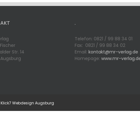
AKT
.
rlag
Telefon: 0821 / 99 88 34 01
 Fischer
Fax: 0821 / 99 88 34 02
lder Str. 14
Email:
kontakt@mr-verlag.de
 Augsburg
Homepage:
www.mr-verlag.d
by Klick7 Webdesign Augsburg