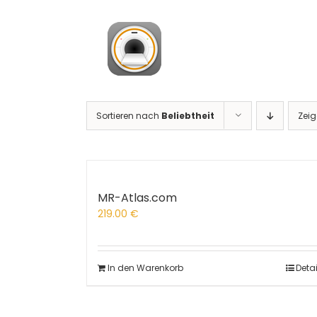
Zum
Inhalt
springen
Sortieren nach
Beliebtheit
Zei
MR-Atlas.com
219.00
€
In den Warenkorb
Detai